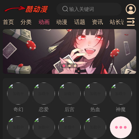
输入关键词
首页
分类
动画
动漫
话题
资讯
站长说
Vi
奇幻
恋爱
后宫
热血
神魔