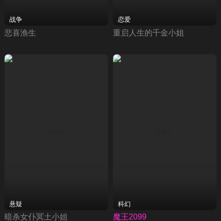
战争
恋爱
悲喜渔生
重启人生的千金小姐
悬疑
科幻
暗杀女仆冥土小姐
魔王2099